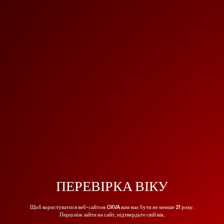
JOIN NOW!
ПЕРЕВІРКА ВІКУ
Get the latest promotions, products, and free
We will select
5 lucky winners
every month
Щоб користуватися веб-сайтом OXVA вам має бути не менше 21 року.
contact you by E-mail.
Перш ніж зайти на сайт, підтвердьте свій вік.