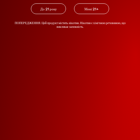
Identity
Country
До 21 року
Мені 21+
ПОПЕРЕДЖЕННЯ: Цей продукт містить нікотин. Нікотин є хімічною речовиною, що
викликає залежність.
Subscribe