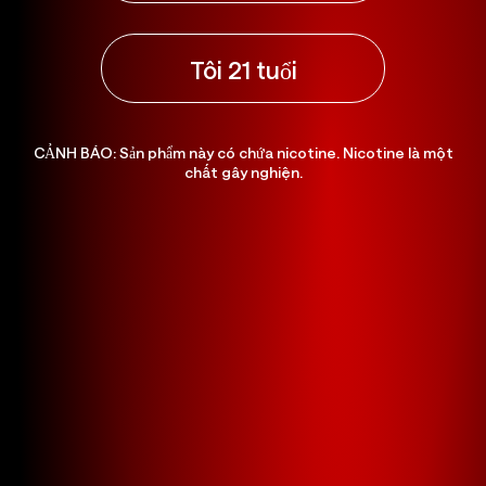
Get the latest promotions, products, and free
tips. We will select
5 lucky winners
every month
and contact you by E-mail.
Tôi 21 tuổi
Identity
Country
CẢNH BÁO: Sản phẩm này có chứa nicotine. Nicotine là một
chất gây nghiện.
Subscribe
V1 Anti-
Counterfeiting Label
- What it Looks Like
Hình nền với họa tiết định hướng.
Hiệu ứng 3D kim loại có thể nhìn thấy từ mọi